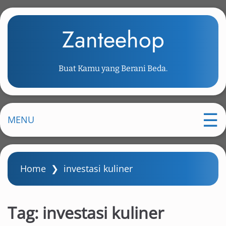
S
k
Zanteehop
i
p
t
Buat Kamu yang Berani Beda.
o
m
a
i
MENU
n
c
o
Home
❯
investasi kuliner
n
t
e
Tag:
investasi kuliner
n
t