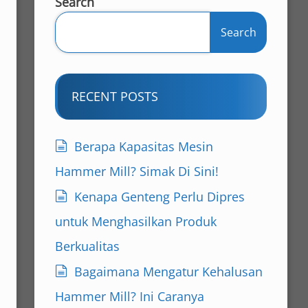
Search
Search
RECENT POSTS
Berapa Kapasitas Mesin
Hammer Mill? Simak Di Sini!
Kenapa Genteng Perlu Dipres
untuk Menghasilkan Produk
Berkualitas
Bagaimana Mengatur Kehalusan
Hammer Mill? Ini Caranya