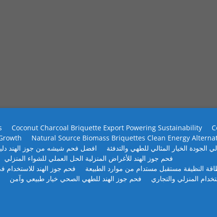
s
Coconut Charcoal Briquette Export Powering Sustainability
C
 Growth
Natural Source Biomass Briquettes Clean Energy Alterna
ي الجودة الخيار المثالي للطهي والتدفئة
افضل فحم شيشه من جوز الهند دلي
فحم جوز الهند للأغراض المنزلية الحل العملي للشواء المنزلي
طاقة النظيفة مستقبل مستدام من موارد الطبيعة
فحم جوز الهند للاستخدام في
تخدام المنزلي والتجاري
فحم جوز الهند للطهي الصحي خيار طبيعي وآمن