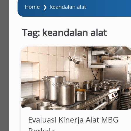
Home
❯
keandalan alat
Tag:
keandalan alat
Evaluasi Kinerja Alat MBG