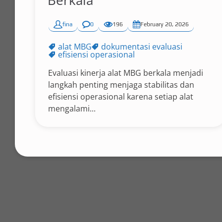
Berkala
fina
0
196
February 20, 2026
alat MBG
dokumentasi evaluasi
efisiensi operasional
Evaluasi kinerja alat MBG berkala menjadi
langkah penting menjaga stabilitas dan
efisiensi operasional karena setiap alat
mengalami...