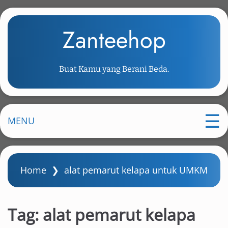
S
k
Zanteehop
i
p
t
Buat Kamu yang Berani Beda.
o
m
a
i
MENU
n
c
o
Home
❯
alat pemarut kelapa untuk UMKM
n
t
e
Tag:
alat pemarut kelapa
n
t