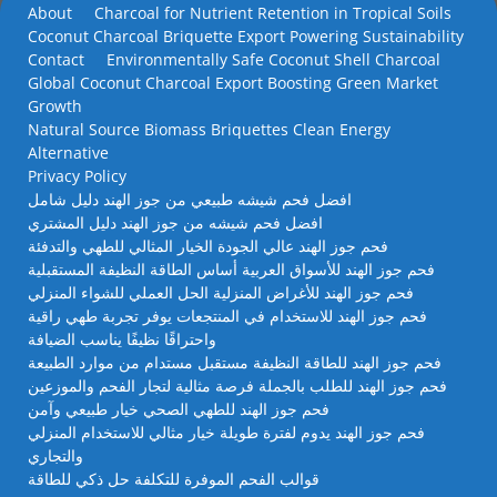
About
Charcoal for Nutrient Retention in Tropical Soils
Coconut Charcoal Briquette Export Powering Sustainability
Contact
Environmentally Safe Coconut Shell Charcoal
Global Coconut Charcoal Export Boosting Green Market
Growth
Natural Source Biomass Briquettes Clean Energy
Alternative
Privacy Policy
افضل فحم شيشه طبيعي من جوز الهند دليل شامل
افضل فحم شيشه من جوز الهند دليل المشتري
فحم جوز الهند عالي الجودة الخيار المثالي للطهي والتدفئة
فحم جوز الهند للأسواق العربية أساس الطاقة النظيفة المستقبلية
فحم جوز الهند للأغراض المنزلية الحل العملي للشواء المنزلي
فحم جوز الهند للاستخدام في المنتجعات يوفر تجربة طهي راقية
واحتراقًا نظيفًا يناسب الضيافة
فحم جوز الهند للطاقة النظيفة مستقبل مستدام من موارد الطبيعة
فحم جوز الهند للطلب بالجملة فرصة مثالية لتجار الفحم والموزعين
فحم جوز الهند للطهي الصحي خيار طبيعي وآمن
فحم جوز الهند يدوم لفترة طويلة خيار مثالي للاستخدام المنزلي
والتجاري
قوالب الفحم الموفرة للتكلفة حل ذكي للطاقة