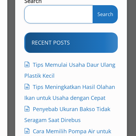
Search
Search
RECENT POSTS
Tips Memulai Usaha Daur Ulang
Plastik Kecil
Tips Meningkatkan Hasil Olahan
Ikan untuk Usaha dengan Cepat
Penyebab Ukuran Bakso Tidak
Seragam Saat Direbus
Cara Memilih Pompa Air untuk