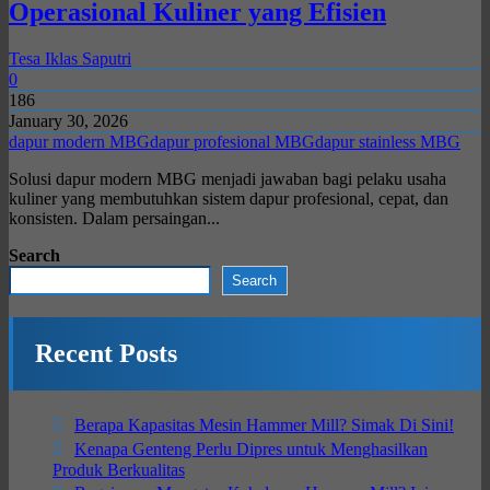
Operasional Kuliner yang Efisien
Tesa Iklas Saputri
0
186
January 30, 2026
dapur modern MBG
dapur profesional MBG
dapur stainless MBG
Solusi dapur modern MBG menjadi jawaban bagi pelaku usaha
kuliner yang membutuhkan sistem dapur profesional, cepat, dan
konsisten. Dalam persaingan...
Search
Search
Recent Posts
Berapa Kapasitas Mesin Hammer Mill? Simak Di Sini!
Kenapa Genteng Perlu Dipres untuk Menghasilkan
Produk Berkualitas