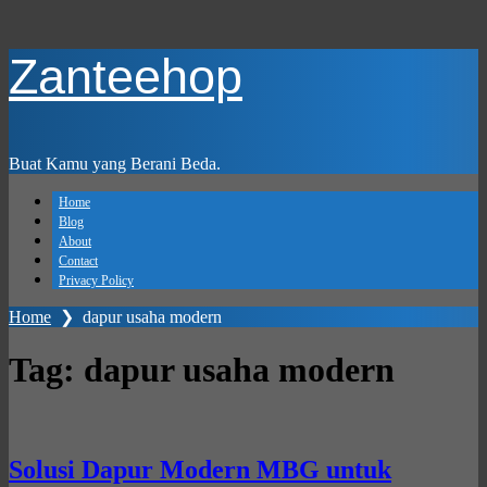
Skip
Zanteehop
to
main
content
Buat Kamu yang Berani Beda.
Home
Blog
About
Contact
Privacy Policy
Home
❯
dapur usaha modern
Tag:
dapur usaha modern
Solusi Dapur Modern MBG untuk