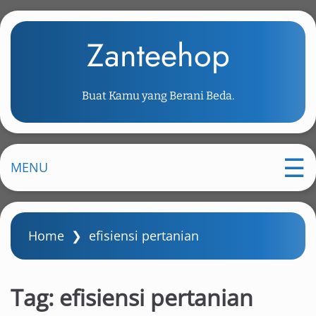
S
k
Zanteehop
i
p
t
Buat Kamu yang Berani Beda.
o
m
a
i
MENU
n
c
o
Home
❯
efisiensi pertanian
n
t
e
Tag:
efisiensi pertanian
n
t