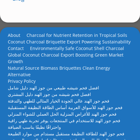
About
Charcoal for Nutrient Retention in Tropical Soils
Coconut Charcoal Briquette Export Powering Sustainability
Contact
Environmentally Safe Coconut Shell Charcoal
Global Coconut Charcoal Export Boosting Green Market
Growth
Natural Source Biomass Briquettes Clean Energy
Alternative
Privacy Policy
افضل فحم شيشه طبيعي من جوز الهند دليل شامل
افضل فحم شيشه من جوز الهند دليل المشتري
فحم جوز الهند عالي الجودة الخيار المثالي للطهي والتدفئة
فحم جوز الهند للأسواق العربية أساس الطاقة النظيفة المستقبلية
فحم جوز الهند للأغراض المنزلية الحل العملي للشواء المنزلي
فحم جوز الهند للاستخدام في المنتجعات يوفر تجربة طهي راقية
واحتراقًا نظيفًا يناسب الضيافة
فحم جوز الهند للطاقة النظيفة مستقبل مستدام من موارد الطبيعة