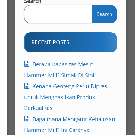
Search
Search
RECENT POSTS
Berapa Kapasitas Mesin
Hammer Mill? Simak Di Sini!
Kenapa Genteng Perlu Dipres
untuk Menghasilkan Produk
Berkualitas
Bagaimana Mengatur Kehalusan
Hammer Mill? Ini Caranya