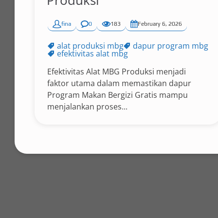
Produksi
fina
0
183
February 6, 2026
alat produksi mbg
dapur program mbg
efektivitas alat mbg
Efektivitas Alat MBG Produksi menjadi
faktor utama dalam memastikan dapur
Program Makan Bergizi Gratis mampu
menjalankan proses...