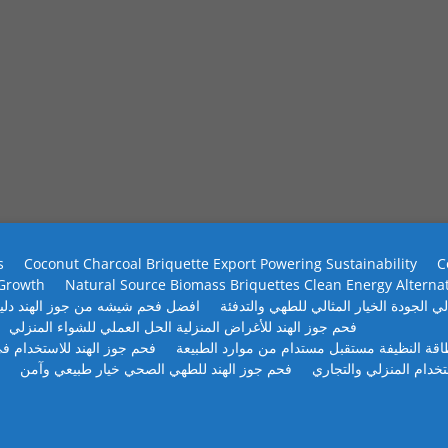
s
Coconut Charcoal Briquette Export Powering Sustainability
C
 Growth
Natural Source Biomass Briquettes Clean Energy Alterna
ي الجودة الخيار المثالي للطهي والتدفئة
افضل فحم شيشه من جوز الهند دلي
فحم جوز الهند للأغراض المنزلية الحل العملي للشواء المنزلي
طاقة النظيفة مستقبل مستدام من موارد الطبيعة
فحم جوز الهند للاستخدام في
تخدام المنزلي والتجاري
فحم جوز الهند للطهي الصحي خيار طبيعي وآمن