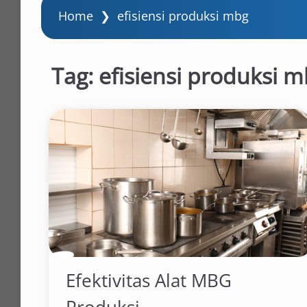
Home
❯
efisiensi produksi mbg
Tag:
efisiensi produksi 
Efektivitas Alat MBG