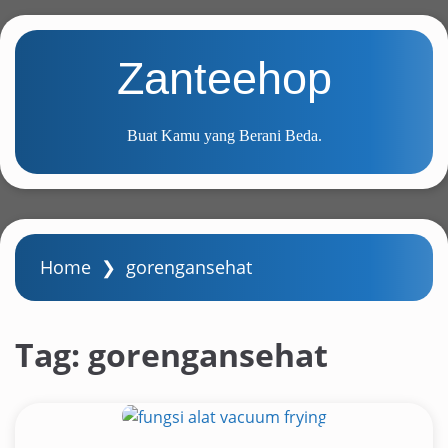
S
k
Zanteehop
i
p
t
Buat Kamu yang Berani Beda.
o
m
a
i
n
Home
❯
gorengansehat
c
o
n
Tag:
gorengansehat
t
e
n
t