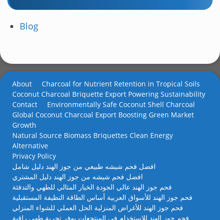
Blog
About
Charcoal for Nutrient Retention in Tropical Soils
Coconut Charcoal Briquette Export Powering Sustainability
Contact
Environmentally Safe Coconut Shell Charcoal
Global Coconut Charcoal Export Boosting Green Market
Growth
Natural Source Biomass Briquettes Clean Energy
Alternative
Privacy Policy
افضل فحم شيشه طبيعي من جوز الهند دليل شامل
افضل فحم شيشه من جوز الهند دليل المشتري
فحم جوز الهند عالي الجودة الخيار المثالي للطهي والتدفئة
فحم جوز الهند للأسواق العربية أساس الطاقة النظيفة المستقبلية
فحم جوز الهند للأغراض المنزلية الحل العملي للشواء المنزلي
فحم جوز الهند للاستخدام في المنتجعات يوفر تجربة طهي راقية