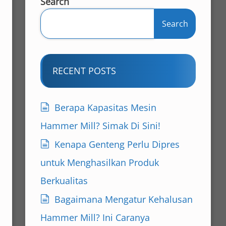
Search
Search
RECENT POSTS
Berapa Kapasitas Mesin
Hammer Mill? Simak Di Sini!
Kenapa Genteng Perlu Dipres
untuk Menghasilkan Produk
Berkualitas
Bagaimana Mengatur Kehalusan
Hammer Mill? Ini Caranya