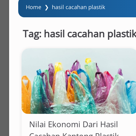
Home
❯
hasil cacahan plastik
Tag:
hasil cacahan plasti
Nilai Ekonomi Dari Hasil