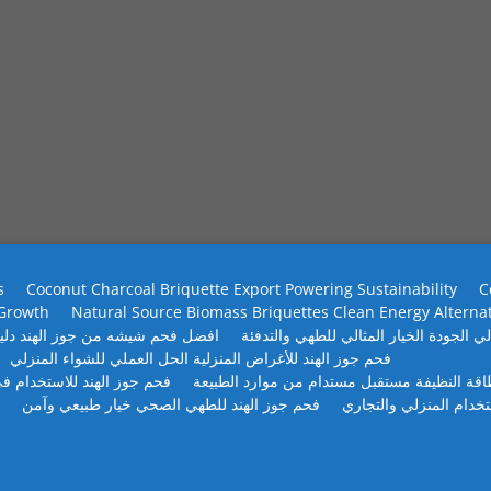
s
Coconut Charcoal Briquette Export Powering Sustainability
C
 Growth
Natural Source Biomass Briquettes Clean Energy Alterna
ي الجودة الخيار المثالي للطهي والتدفئة
افضل فحم شيشه من جوز الهند دلي
فحم جوز الهند للأغراض المنزلية الحل العملي للشواء المنزلي
طاقة النظيفة مستقبل مستدام من موارد الطبيعة
فحم جوز الهند للاستخدام في
تخدام المنزلي والتجاري
فحم جوز الهند للطهي الصحي خيار طبيعي وآمن