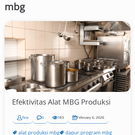
mbg
Efektivitas Alat MBG Produksi
fina
0
183
February 6, 2026
alat produksi mbg
dapur program mbg