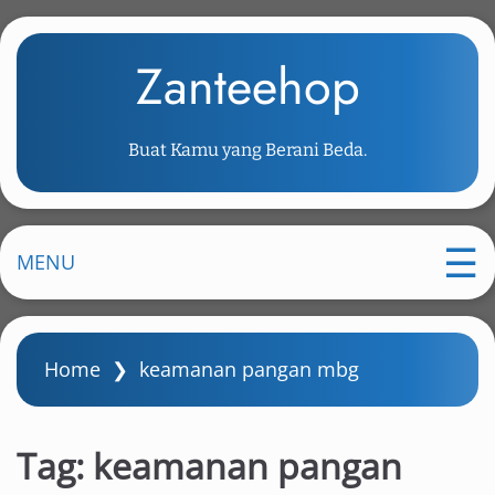
S
k
Zanteehop
i
p
t
Buat Kamu yang Berani Beda.
o
m
a
i
MENU
n
c
o
Home
❯
keamanan pangan mbg
n
t
e
Tag:
keamanan pangan
n
t