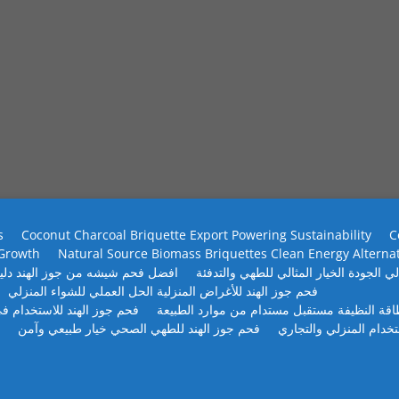
s
Coconut Charcoal Briquette Export Powering Sustainability
C
 Growth
Natural Source Biomass Briquettes Clean Energy Alterna
ي الجودة الخيار المثالي للطهي والتدفئة
افضل فحم شيشه من جوز الهند دلي
فحم جوز الهند للأغراض المنزلية الحل العملي للشواء المنزلي
طاقة النظيفة مستقبل مستدام من موارد الطبيعة
فحم جوز الهند للاستخدام في
تخدام المنزلي والتجاري
فحم جوز الهند للطهي الصحي خيار طبيعي وآمن