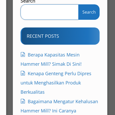
Search
Search
RECENT POSTS
Berapa Kapasitas Mesin
Hammer Mill? Simak Di Sini!
Kenapa Genteng Perlu Dipres
untuk Menghasilkan Produk
Berkualitas
Bagaimana Mengatur Kehalusan
Hammer Mill? Ini Caranya