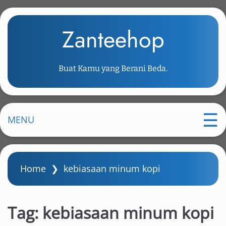
S
k
Zanteehop
i
p
t
Buat Kamu yang Berani Beda.
o
m
a
i
MENU
n
c
o
Home
❯
kebiasaan minum kopi
n
t
e
Tag:
kebiasaan minum kopi
n
t