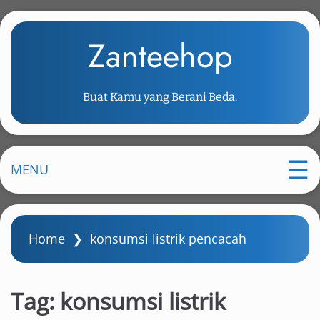
S
k
Zanteehop
i
p
t
Buat Kamu yang Berani Beda.
o
m
a
i
MENU
n
c
o
Home
❯
konsumsi listrik pencacah
n
t
e
Tag:
konsumsi listrik
n
t