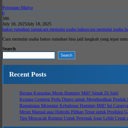
Pujonggo Mulyo
0
386
July 18, 2025
July 18, 2025
bakso rumahan ramai
cara memulai usaha bakso
cara memulai usaha b
Cara memulai usaha bakso rumahan bisa jadi langkah yang tepat untuk
Search
Search
Recent Posts
Berapa Kapasitas Mesin Hammer Mill? Simak Di Sini!
Kenapa Genteng Perlu Dipres untuk Menghasilkan Produk B
Bagaimana Mengatur Kehalusan Hammer Mill? Ini Carany
Mesin Manual atau Hidrolis Pilihan Tepat untuk Produksi 
Tips Mencacah Rumput Untuk Peternak Agar Lebih Cepat 