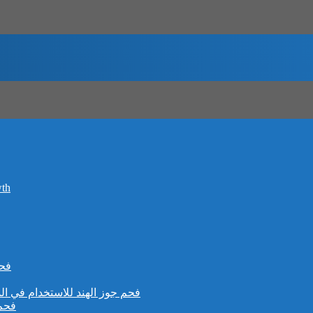
wth
فحم
فحم جوز الهند للاستخدام في الم
فحم 