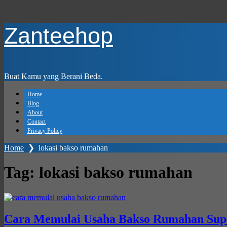
Skip
Zanteehop
to
main
content
Buat Kamu yang Berani Beda.
Home
Blog
About
Contact
Privacy Policy
Home
❯
lokasi bakso rumahan
Tag:
lokasi bakso rumahan
Cara Memulai Usaha Bakso Rumahan Sup