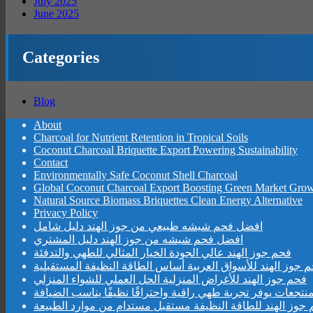
July 2025
June 2025
Categories
Blog
About
Charcoal for Nutrient Retention in Tropical Soils
Coconut Charcoal Briquette Export Powering Sustainability
Contact
Environmentally Safe Coconut Shell Charcoal
Global Coconut Charcoal Export Boosting Green Market Gro
Natural Source Biomass Briquettes Clean Energy Alternative
Privacy Policy
افضل فحم شيشه طبيعي من جوز الهند دليل شامل
افضل فحم شيشه من جوز الهند دليل المشتري
فحم جوز الهند عالي الجودة الخيار المثالي للطهي والتدفئة
 جوز الهند للأسواق العربية أساس الطاقة النظيفة المستقبلية
فحم جوز الهند للأغراض المنزلية الحل العملي للشواء المنزلي
نتجعات يوفر تجربة طهي راقية واحتراقًا نظيفًا يناسب الضيافة
جوز الهند للطاقة النظيفة مستقبل مستدام من موارد الطبيعة