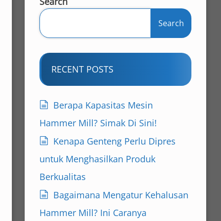
Search
Search
RECENT POSTS
Berapa Kapasitas Mesin
Hammer Mill? Simak Di Sini!
Kenapa Genteng Perlu Dipres
untuk Menghasilkan Produk
Berkualitas
Bagaimana Mengatur Kehalusan
Hammer Mill? Ini Caranya