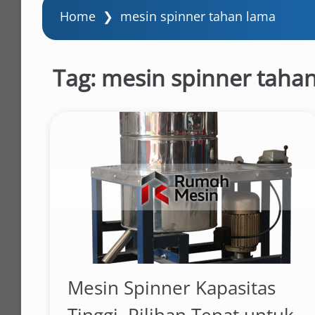
Home
❯
mesin spinner tahan lama
Tag:
mesin spinner taha
Mesin Spinner Kapasitas