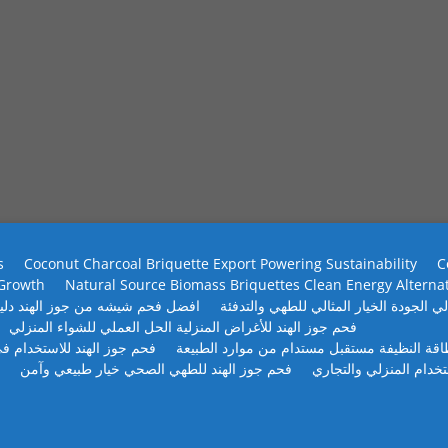
s
Coconut Charcoal Briquette Export Powering Sustainability
C
 Growth
Natural Source Biomass Briquettes Clean Energy Alterna
ي الجودة الخيار المثالي للطهي والتدفئة
افضل فحم شيشه من جوز الهند دلي
فحم جوز الهند للأغراض المنزلية الحل العملي للشواء المنزلي
طاقة النظيفة مستقبل مستدام من موارد الطبيعة
فحم جوز الهند للاستخدام في
تخدام المنزلي والتجاري
فحم جوز الهند للطهي الصحي خيار طبيعي وآمن