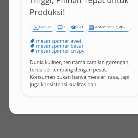
Tinggi, Pilihan Tepat untuk
Produksi!
fadhlan
0
198
September 17, 2025
mesin spinner awet
mesin spinner besar
mesin spinner crispy
Dunia kuliner, terutama camilan gorengan,
terus berkembang dengan pesat.
Konsumen bukan hanya mencari rasa, tapi
juga konsistensi kualitas dan...