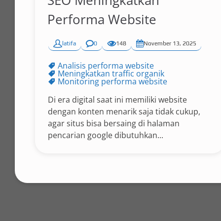
SEO Meningkatkan
Performa Website
latifa
0
148
November 13, 2025
Analisis performa website
Meningkatkan traffic organik
Monitoring performa website
Di era digital saat ini memiliki website
dengan konten menarik saja tidak cukup,
agar situs bisa bersaing di halaman
pencarian google dibutuhkan...