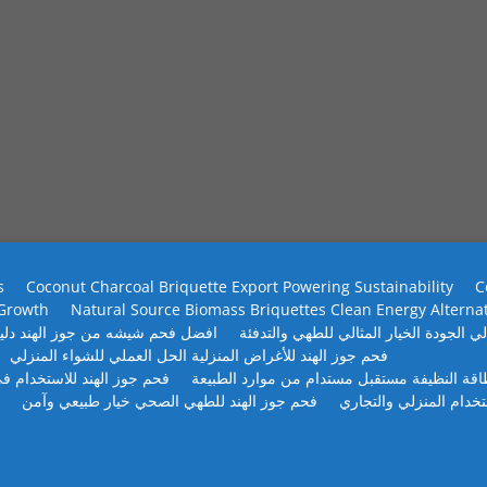
s
Coconut Charcoal Briquette Export Powering Sustainability
C
 Growth
Natural Source Biomass Briquettes Clean Energy Alterna
ي الجودة الخيار المثالي للطهي والتدفئة
افضل فحم شيشه من جوز الهند دلي
فحم جوز الهند للأغراض المنزلية الحل العملي للشواء المنزلي
طاقة النظيفة مستقبل مستدام من موارد الطبيعة
فحم جوز الهند للاستخدام في
تخدام المنزلي والتجاري
فحم جوز الهند للطهي الصحي خيار طبيعي وآمن