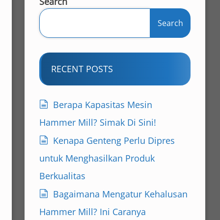
Search
Search
RECENT POSTS
Berapa Kapasitas Mesin
Hammer Mill? Simak Di Sini!
Kenapa Genteng Perlu Dipres
untuk Menghasilkan Produk
Berkualitas
Bagaimana Mengatur Kehalusan
Hammer Mill? Ini Caranya