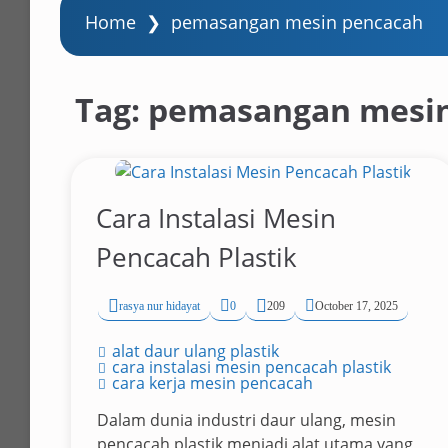
Home
❯
pemasangan mesin pencacah
Tag:
pemasangan mesin
Cara Instalasi Mesin
Pencacah Plastik
rasya nur hidayat
0
209
October 17, 2025
alat daur ulang plastik
cara instalasi mesin pencacah plastik
cara kerja mesin pencacah
Dalam dunia industri daur ulang, mesin
pencacah plastik menjadi alat utama yang