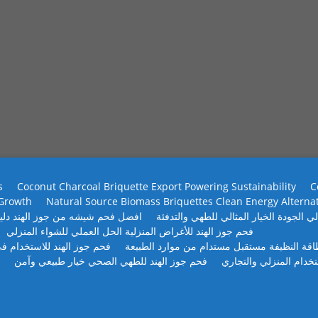
s
Coconut Charcoal Briquette Export Powering Sustainability
C
 Growth
Natural Source Biomass Briquettes Clean Energy Alterna
ي الجودة الخيار المثالي للطهي والتدفئة
افضل فحم شيشه من جوز الهند دلي
فحم جوز الهند للأغراض المنزلية الحل العملي للشواء المنزلي
طاقة النظيفة مستقبل مستدام من موارد الطبيعة
فحم جوز الهند للاستخدام في
تخدام المنزلي والتجاري
فحم جوز الهند للطهي الصحي خيار طبيعي وآمن