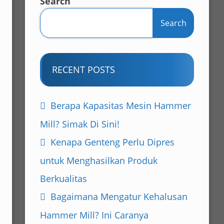
Search
Search
RECENT POSTS
Berapa Kapasitas Mesin Hammer
Mill? Simak Di Sini!
Kenapa Genteng Perlu Dipres
untuk Menghasilkan Produk
Berkualitas
Bagaimana Mengatur Kehalusan
Hammer Mill? Ini Caranya