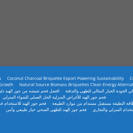
s
Coconut Charcoal Briquette Export Powering Sustainability
C
 Growth
Natural Source Biomass Briquettes Clean Energy Alterna
ي الجودة الخيار المثالي للطهي والتدفئة
افضل فحم شيشه من جوز الهند دلي
فحم جوز الهند للأغراض المنزلية الحل العملي للشواء المنزلي
طاقة النظيفة مستقبل مستدام من موارد الطبيعة
فحم جوز الهند للاستخدام في
تخدام المنزلي والتجاري
فحم جوز الهند للطهي الصحي خيار طبيعي وآمن