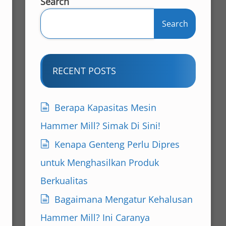
Search
Search
RECENT POSTS
Berapa Kapasitas Mesin
Hammer Mill? Simak Di Sini!
Kenapa Genteng Perlu Dipres
untuk Menghasilkan Produk
Berkualitas
Bagaimana Mengatur Kehalusan
Hammer Mill? Ini Caranya