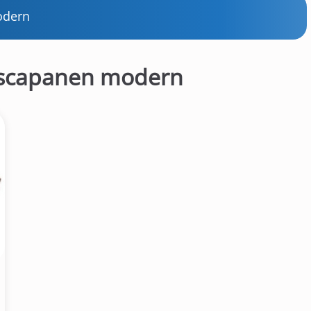
odern
ascapanen modern