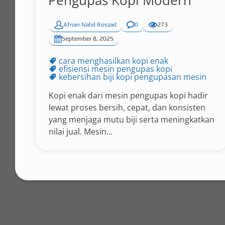
Pengupas Kopi Modern
Afnan Nabil Roszad
0
273
September 8, 2025
cara menghasilkan kopi enak
efisiensi mesin pengupas kopi
kebersihan biji kopi pengupasan mesin
Kopi enak dari mesin pengupas kopi hadir
lewat proses bersih, cepat, dan konsisten
yang menjaga mutu biji serta meningkatkan
nilai jual. Mesin...