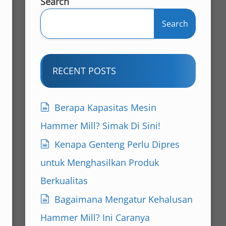
Search
Search
RECENT POSTS
Berapa Kapasitas Mesin
Hammer Mill? Simak Di Sini!
Kenapa Genteng Perlu Dipres
untuk Menghasilkan Produk
Berkualitas
Bagaimana Mengatur Kehalusan
Hammer Mill? Ini Caranya