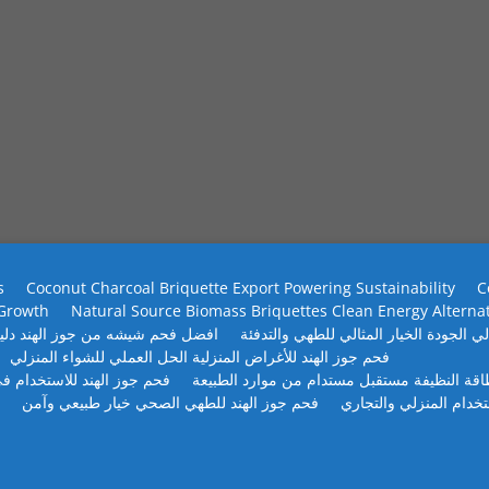
s
Coconut Charcoal Briquette Export Powering Sustainability
C
 Growth
Natural Source Biomass Briquettes Clean Energy Alterna
ي الجودة الخيار المثالي للطهي والتدفئة
افضل فحم شيشه من جوز الهند دلي
فحم جوز الهند للأغراض المنزلية الحل العملي للشواء المنزلي
طاقة النظيفة مستقبل مستدام من موارد الطبيعة
فحم جوز الهند للاستخدام في
تخدام المنزلي والتجاري
فحم جوز الهند للطهي الصحي خيار طبيعي وآمن