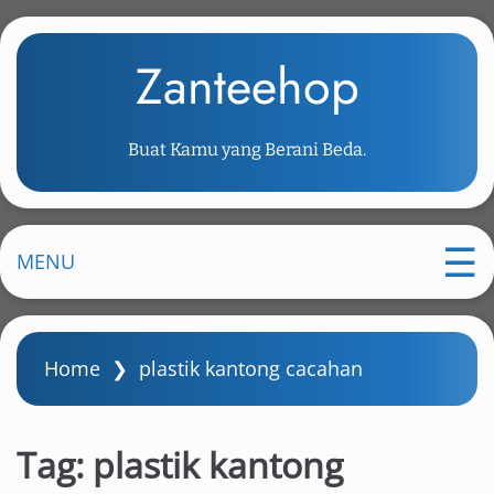
S
k
Zanteehop
i
p
t
Buat Kamu yang Berani Beda.
o
m
a
i
MENU
n
c
o
Home
❯
plastik kantong cacahan
n
t
e
Tag:
plastik kantong
n
t