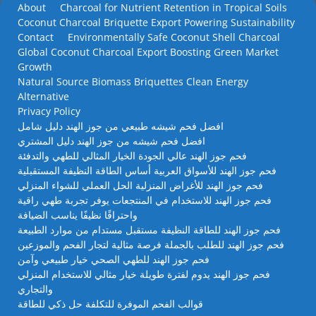
About
Charcoal for Nutrient Retention in Tropical Soils
Coconut Charcoal Briquette Export Powering Sustainability
Contact
Environmentally Safe Coconut Shell Charcoal
Global Coconut Charcoal Export Boosting Green Market
Growth
Natural Source Biomass Briquettes Clean Energy
Alternative
Privacy Policy
افضل فحم شيشه طبيعي من جوز الهند دليل شامل
افضل فحم شيشه من جوز الهند دليل المشتري
فحم جوز الهند عالي الجودة الخيار المثالي للطهي والتدفئة
فحم جوز الهند للأسواق العربية أساس الطاقة النظيفة المستقبلية
فحم جوز الهند للأغراض المنزلية الحل العملي للشواء المنزلي
فحم جوز الهند للاستخدام في المنتجعات يوفر تجربة طهي راقية
واحتراقًا نظيفًا يناسب الضيافة
فحم جوز الهند للطاقة النظيفة مستقبل مستدام من موارد الطبيعة
فحم جوز الهند للطلب بالجملة فرصة مثالية لتجار الفحم والموزعين
فحم جوز الهند للطهي الصحي خيار طبيعي وآمن
فحم جوز الهند يدوم لفترة طويلة خيار مثالي للاستخدام المنزلي
والتجاري
قوالب الفحم الموفرة للتكلفة حل ذكي للطاقة