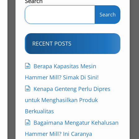
Search
Search
RECENT POSTS
Berapa Kapasitas Mesin
Hammer Mill? Simak Di Sini!
Kenapa Genteng Perlu Dipres
untuk Menghasilkan Produk
Berkualitas
Bagaimana Mengatur Kehalusan
Hammer Mill? Ini Caranya