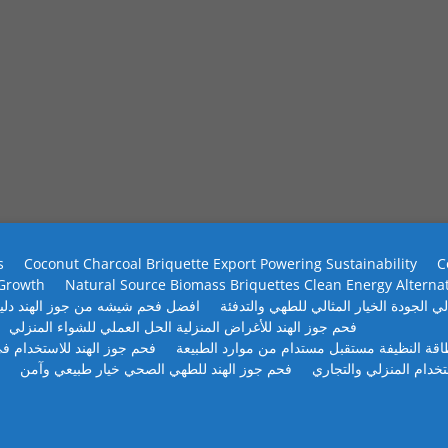
s
Coconut Charcoal Briquette Export Powering Sustainability
C
 Growth
Natural Source Biomass Briquettes Clean Energy Alterna
ي الجودة الخيار المثالي للطهي والتدفئة
افضل فحم شيشه من جوز الهند دلي
فحم جوز الهند للأغراض المنزلية الحل العملي للشواء المنزلي
طاقة النظيفة مستقبل مستدام من موارد الطبيعة
فحم جوز الهند للاستخدام في
تخدام المنزلي والتجاري
فحم جوز الهند للطهي الصحي خيار طبيعي وآمن