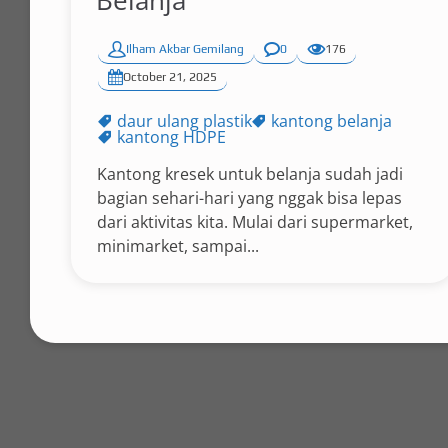
Belanja
Ilham Akbar Gemilang
0
176
October 21, 2025
daur ulang plastik
kantong belanja
kantong HDPE
Kantong kresek untuk belanja sudah jadi
bagian sehari-hari yang nggak bisa lepas
dari aktivitas kita. Mulai dari supermarket,
minimarket, sampai...