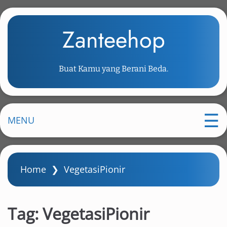
S
k
Zanteehop
i
p
t
Buat Kamu yang Berani Beda.
o
m
a
i
MENU
n
c
o
Home
❯
VegetasiPionir
n
t
e
Tag:
VegetasiPionir
n
t