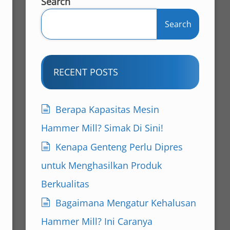
Search
Search
RECENT POSTS
Berapa Kapasitas Mesin
Hammer Mill? Simak Di Sini!
Kenapa Genteng Perlu Dipres
untuk Menghasilkan Produk
Berkualitas
Bagaimana Mengatur Kehalusan
Hammer Mill? Ini Caranya