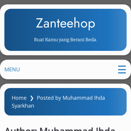
S
k
Zanteehop
i
p
t
Buat Kamu yang Berani Beda.
o
m
a
i
MENU
n
c
o
Home
❯
Posted by Muhammad Ihda
n
Syarkhan
t
e
n
t