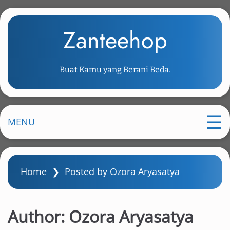
S
k
Zanteehop
i
p
t
Buat Kamu yang Berani Beda.
o
m
a
i
MENU
n
c
o
Home
❯
Posted by Ozora Aryasatya
n
t
e
Author:
Ozora Aryasatya
n
t