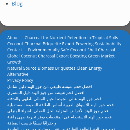
Blog
About
Charcoal for Nutrient Retention in Tropical Soils
Coconut Charcoal Briquette Export Powering Sustainability
Contact
Environmentally Safe Coconut Shell Charcoal
Global Coconut Charcoal Export Boosting Green Market
Growth
Natural Source Biomass Briquettes Clean Energy
Alternative
Privacy Policy
افضل فحم شيشه طبيعي من جوز الهند دليل شامل
افضل فحم شيشه من جوز الهند دليل المشتري
فحم جوز الهند عالي الجودة الخيار المثالي للطهي والتدفئة
فحم جوز الهند للأسواق العربية أساس الطاقة النظيفة المستقبلية
فحم جوز الهند للأغراض المنزلية الحل العملي للشواء المنزلي
فحم جوز الهند للاستخدام في المنتجعات يوفر تجربة طهي راقية
واحتراقًا نظيفًا يناسب الضيافة
فحم جوز الهند للطاقة النظيفة مستقبل مستدام من موارد الطبيعة