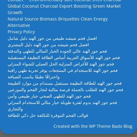
Global Coconut Charcoal Export Boosting Green Market
Growth
Natural Source Biomass Briquettes Clean Energy
Alternative
Privacy Policy
افضل فحم شيشه طبيعي من جوز الهند دليل شامل
افضل فحم شيشه من جوز الهند دليل المشتري
فحم جوز الهند عالي الجودة الخيار المثالي للطهي والتدفئة
فحم جوز الهند للأسواق العربية أساس الطاقة النظيفة المستقبلية
فحم جوز الهند للأغراض المنزلية الحل العملي للشواء المنزلي
فحم جوز الهند للاستخدام في المنتجعات يوفر تجربة طهي راقية
واحتراقًا نظيفًا يناسب الضيافة
فحم جوز الهند للطاقة النظيفة مستقبل مستدام من موارد الطبيعة
فحم جوز الهند للطلب بالجملة فرصة مثالية لتجار الفحم والموزعين
فحم جوز الهند للطهي الصحي خيار طبيعي وآمن
فحم جوز الهند يدوم لفترة طويلة خيار مثالي للاستخدام المنزلي
والتجاري
قوالب الفحم الموفرة للتكلفة حل ذكي للطاقة
Created with the
WP Theme Bado Blog