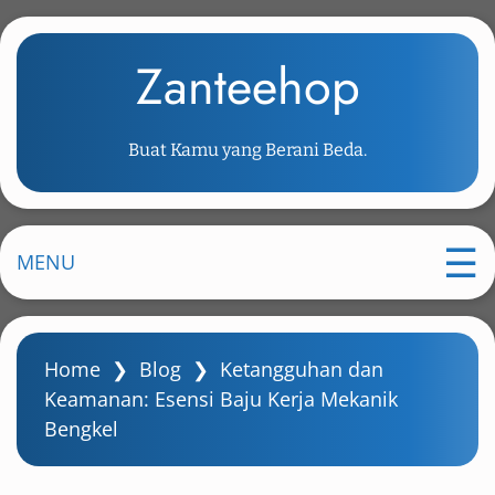
S
k
Zanteehop
i
p
t
Buat Kamu yang Berani Beda.
o
m
a
i
MENU
n
c
o
Home
❯
Blog
❯
Ketangguhan dan
n
Keamanan: Esensi Baju Kerja Mekanik
t
Bengkel
e
n
t