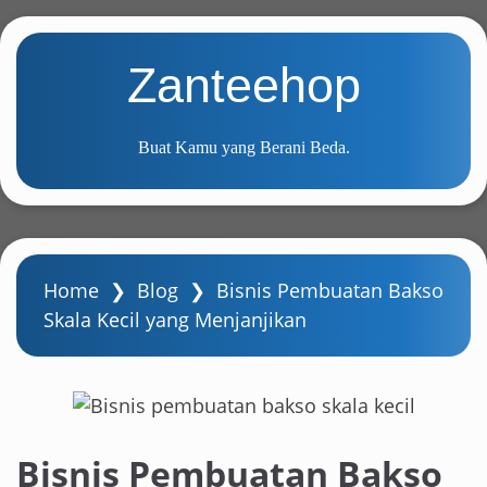
S
k
Zanteehop
i
p
t
Buat Kamu yang Berani Beda.
o
m
a
i
n
Home
❯
Blog
❯
Bisnis Pembuatan Bakso
c
Skala Kecil yang Menjanjikan
o
n
t
e
n
Bisnis Pembuatan Bakso
t