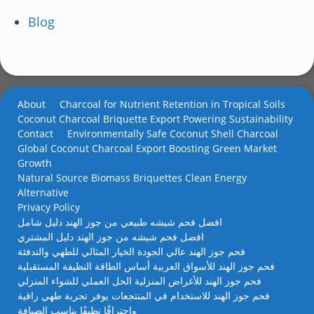
Blog
About
Charcoal for Nutrient Retention in Tropical Soils
Coconut Charcoal Briquette Export Powering Sustainability
Contact
Environmentally Safe Coconut Shell Charcoal
Global Coconut Charcoal Export Boosting Green Market
Growth
Natural Source Biomass Briquettes Clean Energy
Alternative
Privacy Policy
افضل فحم شيشه طبيعي من جوز الهند دليل شامل
افضل فحم شيشه من جوز الهند دليل المشتري
فحم جوز الهند عالي الجودة الخيار المثالي للطهي والتدفئة
فحم جوز الهند للأسواق العربية أساس الطاقة النظيفة المستقبلية
فحم جوز الهند للأغراض المنزلية الحل العملي للشواء المنزلي
فحم جوز الهند للاستخدام في المنتجعات يوفر تجربة طهي راقية
واحتراقًا نظيفًا يناسب الضيافة