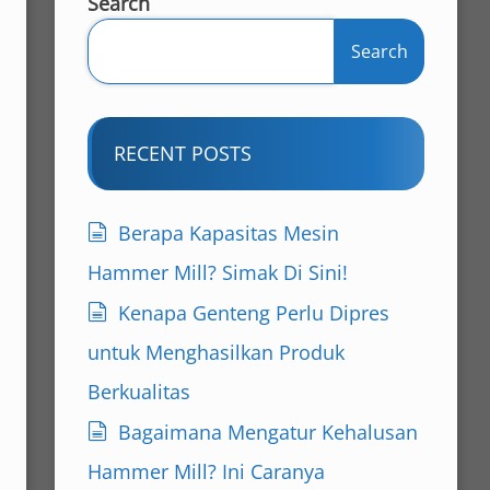
Search
Search
RECENT POSTS
Berapa Kapasitas Mesin
Hammer Mill? Simak Di Sini!
Kenapa Genteng Perlu Dipres
untuk Menghasilkan Produk
Berkualitas
Bagaimana Mengatur Kehalusan
Hammer Mill? Ini Caranya