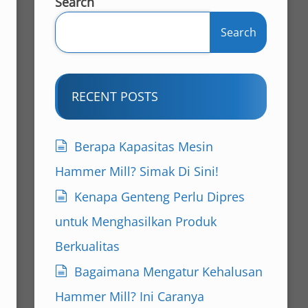
Search
Search
RECENT POSTS
Berapa Kapasitas Mesin
Hammer Mill? Simak Di Sini!
Kenapa Genteng Perlu Dipres
untuk Menghasilkan Produk
Berkualitas
Bagaimana Mengatur Kehalusan
Hammer Mill? Ini Caranya