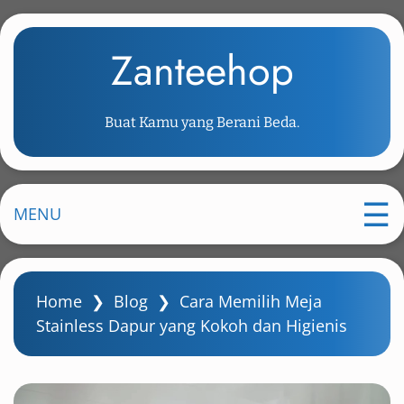
S
k
Zanteehop
i
p
t
Buat Kamu yang Berani Beda.
o
m
a
i
MENU
n
c
o
Home
❯
Blog
❯
Cara Memilih Meja
n
Stainless Dapur yang Kokoh dan Higienis
t
e
n
t