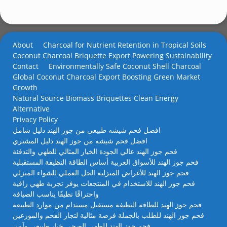
About
Charcoal for Nutrient Retention in Tropical Soils
Coconut Charcoal Briquette Export Powering Sustainability
Contact
Environmentally Safe Coconut Shell Charcoal
Global Coconut Charcoal Export Boosting Green Market
Growth
Natural Source Biomass Briquettes Clean Energy
Alternative
Privacy Policy
افضل فحم شيشه طبيعي من جوز الهند دليل شامل
افضل فحم شيشه من جوز الهند دليل المشتري
فحم جوز الهند عالي الجودة الخيار المثالي للطهي والتدفئة
فحم جوز الهند للأسواق العربية أساس الطاقة النظيفة المستقبلية
فحم جوز الهند للأغراض المنزلية الحل العملي للشواء المنزلي
فحم جوز الهند للاستخدام في المنتجعات يوفر تجربة طهي راقية
واحتراقًا نظيفًا يناسب الضيافة
فحم جوز الهند للطاقة النظيفة مستقبل مستدام من موارد الطبيعة
فحم جوز الهند للطلب بالجملة فرصة مثالية لتجار الفحم والموزعين
فحم جوز الهند للطهي الصحي خيار طبيعي وآمن