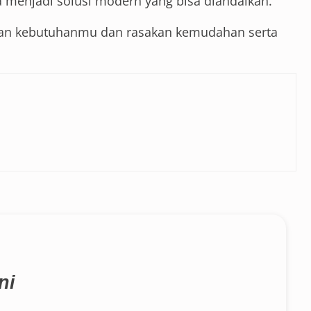
a menjadi solusi modern yang bisa diandalkan.
ngan kebutuhanmu dan rasakan kemudahan serta
ni