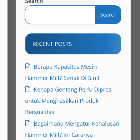
Search
Search
RECENT POSTS
Berapa Kapasitas Mesin
Hammer Mill? Simak Di Sini!
Kenapa Genteng Perlu Dipres
untuk Menghasilkan Produk
Berkualitas
Bagaimana Mengatur Kehalusan
Hammer Mill? Ini Caranya