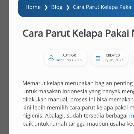
Home
❯
Blog
❯
Cara Parut Kelapa Pakai
Cara Parut Kelapa Pakai
AUTHOR
CREATED
sisca irin zuliani
July 16, 2025
Memarut kelapa merupakan bagian penting
untuk masakan Indonesia yang banyak mengg
dilakukan manual, proses ini bisa memakan 
kini lebih memilih cara parut kelapa pakai m
higienis. Apalagi, sudah tersedia berbagai
m
baik untuk rumah tangga maupun usaha keci