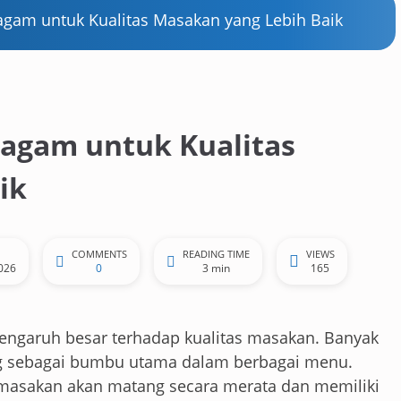
ragam untuk Kualitas Masakan yang Lebih Baik
ragam untuk Kualitas
ik
COMMENTS
READING TIME
VIEWS
2026
0
3 min
165
engaruh besar terhadap kualitas masakan. Banyak
g sebagai bumbu utama dalam berbagai menu.
i, masakan akan matang secara merata dan memiliki