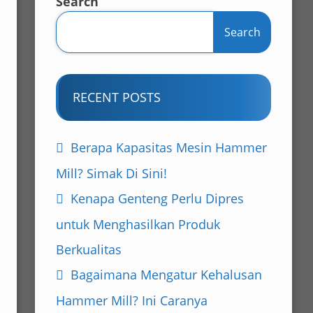
Search
Search
RECENT POSTS
Berapa Kapasitas Mesin Hammer
Mill? Simak Di Sini!
Kenapa Genteng Perlu Dipres
untuk Menghasilkan Produk
Berkualitas
Bagaimana Mengatur Kehalusan
Hammer Mill? Ini Caranya