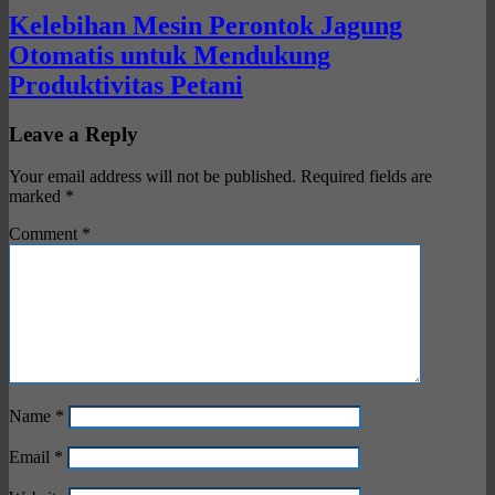
Kelebihan Mesin Perontok Jagung
Otomatis untuk Mendukung
Produktivitas Petani
Leave a Reply
Your email address will not be published.
Required fields are
marked
*
Comment
*
Name
*
Email
*