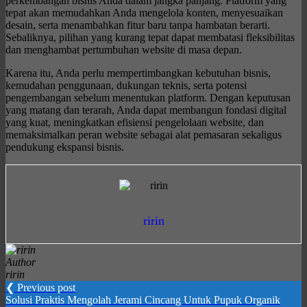
perkembangan bisnis Anda dalam jangka panjang. Platform yang
tepat akan memudahkan Anda mengelola konten, menyesuaikan
desain, serta menambahkan fitur baru tanpa hambatan berarti.
Sebaliknya, pilihan yang kurang tepat dapat membatasi fleksibilitas
dan menghambat pertumbuhan website di masa depan.
Karena itu, Anda perlu mempertimbangkan kebutuhan bisnis,
kemudahan penggunaan, dukungan teknis, serta potensi
pengembangan sebelum menentukan platform. Dengan keputusan
yang matang dan terarah, Anda dapat membangun fondasi digital
yang kuat, meningkatkan efisiensi pengelolaan website, dan
memaksimalkan peran website sebagai alat pemasaran sekaligus
pendukung ekspansi bisnis.
ririn
Author
ririn
❮ Previous post
Solusi Praktis Mengolah Jerami Cincang Untuk Pupuk Organik