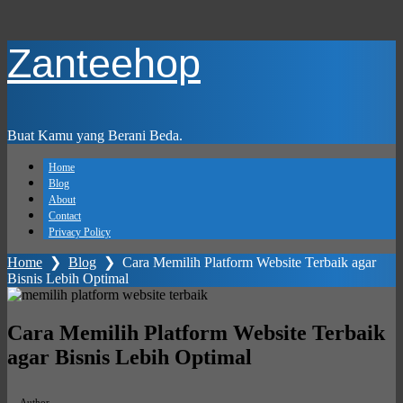
Skip
Zanteehop
to
main
content
Buat Kamu yang Berani Beda.
Home
Blog
About
Contact
Privacy Policy
Home
❯
Blog
❯
Cara Memilih Platform Website Terbaik agar
Bisnis Lebih Optimal
Cara Memilih Platform Website Terbaik
agar Bisnis Lebih Optimal
Author