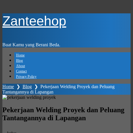
Skip
Zanteehop
to
main
content
Buat Kamu yang Berani Beda.
Home
Blog
About
Contact
Privacy Policy
Home
❯
Blog
❯
Pekerjaan Welding Proyek dan Peluang
Tantangannya di Lapangan
Pekerjaan Welding Proyek dan Peluang
Tantangannya di Lapangan
Author