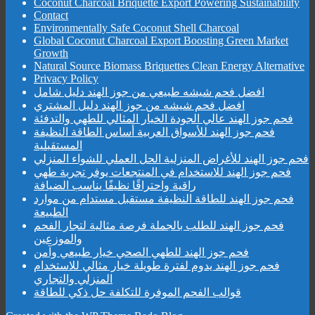
Coconut Charcoal Briquette Export Powering Sustainability
Contact
Environmentally Safe Coconut Shell Charcoal
Global Coconut Charcoal Export Boosting Green Market
Growth
Natural Source Biomass Briquettes Clean Energy Alternative
Privacy Policy
افضل فحم شيشه طبيعي من جوز الهند دليل شامل
افضل فحم شيشه من جوز الهند دليل المشتري
فحم جوز الهند عالي الجودة الخيار المثالي للطهي والتدفئة
فحم جوز الهند للأسواق العربية أساس الطاقة النظيفة
المستقبلية
فحم جوز الهند للأغراض المنزلية الحل العملي للشواء المنزلي
فحم جوز الهند للاستخدام في المنتجعات يوفر تجربة طهي
راقية واحتراقًا نظيفًا يناسب الضيافة
فحم جوز الهند للطاقة النظيفة مستقبل مستدام من موارد
الطبيعة
فحم جوز الهند للطلب بالجملة فرصة مثالية لتجار الفحم
والموزعين
فحم جوز الهند للطهي الصحي خيار طبيعي وآمن
فحم جوز الهند يدوم لفترة طويلة خيار مثالي للاستخدام
المنزلي والتجاري
قوالب الفحم الموفرة للتكلفة حل ذكي للطاقة