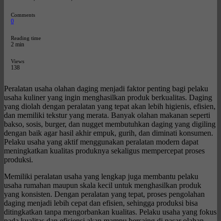
Comments
0
Reading time
2 min
Views
138
Peralatan usaha olahan daging menjadi faktor penting bagi pelaku
usaha kuliner yang ingin menghasilkan produk berkualitas. Daging
yang diolah dengan peralatan yang tepat akan lebih higienis, efisien,
dan memiliki tekstur yang merata. Banyak olahan makanan seperti
bakso, sosis, burger, dan nugget membutuhkan daging yang digiling
dengan baik agar hasil akhir empuk, gurih, dan diminati konsumen.
Pelaku usaha yang aktif menggunakan peralatan modern dapat
meningkatkan kualitas produknya sekaligus mempercepat proses
produksi.
Memiliki peralatan usaha yang lengkap juga membantu pelaku
usaha rumahan maupun skala kecil untuk menghasilkan produk
yang konsisten. Dengan peralatan yang tepat, proses pengolahan
daging menjadi lebih cepat dan efisien, sehingga produksi bisa
ditingkatkan tanpa mengorbankan kualitas. Pelaku usaha yang fokus
pada kualitas dan efisiensi akan mampu bersaing di pasar olahan