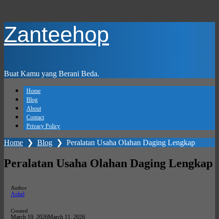
Skip
Zanteehop
to
main
content
Buat Kamu yang Berani Beda.
Home
Blog
About
Contact
Privacy Policy
Home
❯
Blog
❯
Peralatan Usaha Olahan Daging Lengkap
Peralatan Usaha Olahan Daging Lengkap
Author
Ashel
Created
March 19, 2026
March 11, 2026