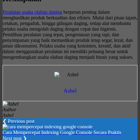
Peralatan usaha olahan daging
berperan penting dalam
menghasilkan produk berkualitas dan efisien. Mulai dari pisau tajam,
cetakan, pengaduk, hingga gilingan daging, setiap alat membantu
pelaku usaha mengolah daging dengan cepat dan higienis.
Pemilihan peralatan yang tepat, pengemasan yang rapi, dan
penyimpanan yang baik memastikan produk tetap segar, lezat, dan
aman dikonsumsi. Pelaku usaha yang konsisten, kreatif, dan aktif
dalam menggunakan peralatan ini memiliki peluang besar untuk
mengembangkan usaha olahan daging menjadi bisnis yang sukses.
Ashel
Author
Ashel
❮ Previous post
Cara Mempercepat Indexing Google Console Secara Praktis
Next post ❯