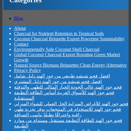
Categories
Blog
About
Charcoal for Nutrient Retention in Tropical Soils
Coconut Charcoal Briquette Export Powering Sustainability
Contact
Environmentally Safe Coconut Shell Charcoal
Global Coconut Charcoal Export Boosting Green Market
Growth
Natural Source Biomass Briquettes Clean Energy Alternative
Privacy Policy
افضل فحم شيشه طبيعي من جوز الهند دليل شامل
افضل فحم شيشه من جوز الهند دليل المشتري
فحم جوز الهند عالي الجودة الخيار المثالي للطهي والتدفئة
فحم جوز الهند للأسواق العربية أساس الطاقة النظيفة
المستقبلية
فحم جوز الهند للأغراض المنزلية الحل العملي للشواء المنزلي
فحم جوز الهند للاستخدام في المنتجعات يوفر تجربة طهي
راقية واحتراقًا نظيفًا يناسب الضيافة
فحم جوز الهند للطاقة النظيفة مستقبل مستدام من موارد
الطبيعة