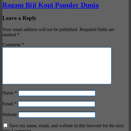
Ragam Biji Kopi Populer Dunia
Leave a Reply
Your email address will not be published.
Required fields are
marked
*
Comment
*
Name
*
Email
*
Website
Save my name, email, and website in this browser for the next
time I comment.