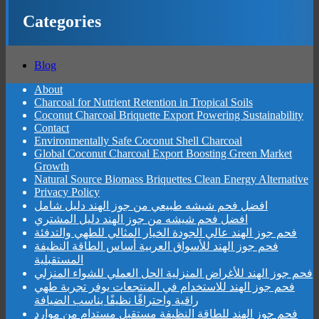
Categories
Blog
About
Charcoal for Nutrient Retention in Tropical Soils
Coconut Charcoal Briquette Export Powering Sustainability
Contact
Environmentally Safe Coconut Shell Charcoal
Global Coconut Charcoal Export Boosting Green Market
Growth
Natural Source Biomass Briquettes Clean Energy Alternative
Privacy Policy
افضل فحم شيشه طبيعي من جوز الهند دليل شامل
افضل فحم شيشه من جوز الهند دليل المشتري
فحم جوز الهند عالي الجودة الخيار المثالي للطهي والتدفئة
فحم جوز الهند للأسواق العربية أساس الطاقة النظيفة
المستقبلية
فحم جوز الهند للأغراض المنزلية الحل العملي للشواء المنزلي
فحم جوز الهند للاستخدام في المنتجعات يوفر تجربة طهي
راقية واحتراقًا نظيفًا يناسب الضيافة
فحم جوز الهند للطاقة النظيفة مستقبل مستدام من موارد