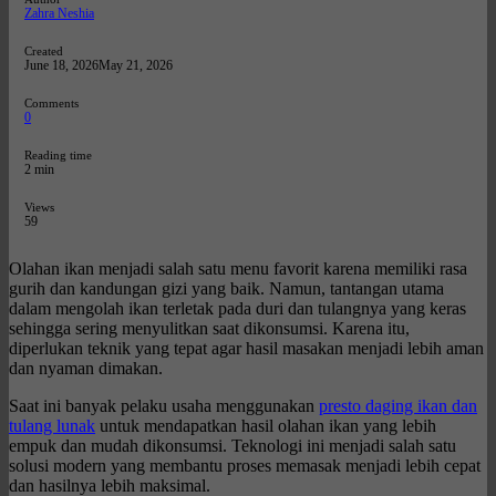
Zahra Neshia
Created
June 18, 2026
May 21, 2026
Comments
0
Reading time
2 min
Views
59
Olahan ikan menjadi salah satu menu favorit karena memiliki rasa
gurih dan kandungan gizi yang baik. Namun, tantangan utama
dalam mengolah ikan terletak pada duri dan tulangnya yang keras
sehingga sering menyulitkan saat dikonsumsi. Karena itu,
diperlukan teknik yang tepat agar hasil masakan menjadi lebih aman
dan nyaman dimakan.
Saat ini banyak pelaku usaha menggunakan
presto daging ikan dan
tulang lunak
untuk mendapatkan hasil olahan ikan yang lebih
empuk dan mudah dikonsumsi. Teknologi ini menjadi salah satu
solusi modern yang membantu proses memasak menjadi lebih cepat
dan hasilnya lebih maksimal.