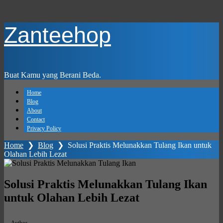
Skip
Zanteehop
to
main
content
Buat Kamu yang Berani Beda.
Home
Blog
About
Contact
Privacy Policy
Home
❯
Blog
❯
Solusi Praktis Melunakkan Tulang Ikan untuk
Olahan Lebih Lezat
Solusi Praktis Melunakkan Tulang Ikan
untuk Olahan Lebih Lezat
Author