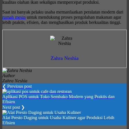
kualitas olahan ikan sekaligus mempercepat produksi.
Saat ini banyak pelaku usaha memanfaatkan peralatan modern dari
rumah mesin
untuk mendukung proses pengolahan makanan agar
lebih praktis, efisien, dan menghasilkan produk berkualitas tinggi.
Zahra Neshia
Author
Zahra Neshia
❮ Previous post
Aplikasi POS untuk Toko Sembako Modern yang Praktis dan
Efisien
Next post ❯
Alat Presto Daging untuk Usaha Kuliner agar Produksi Lebih
Efisien