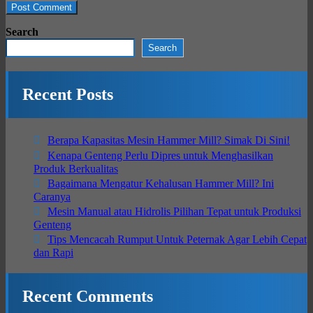
Search
Search
Recent Posts
Berapa Kapasitas Mesin Hammer Mill? Simak Di Sini!
Kenapa Genteng Perlu Dipres untuk Menghasilkan
Produk Berkualitas
Bagaimana Mengatur Kehalusan Hammer Mill? Ini
Caranya
Mesin Manual atau Hidrolis Pilihan Tepat untuk Produksi
Genteng
Tips Mencacah Rumput Untuk Peternak Agar Lebih Cepat
dan Rapi
Recent Comments