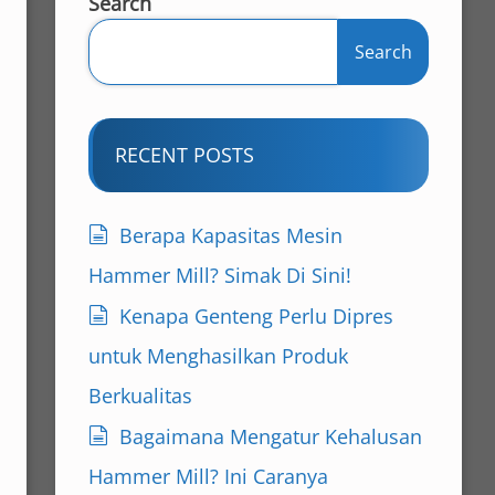
Search
Search
RECENT POSTS
Berapa Kapasitas Mesin
Hammer Mill? Simak Di Sini!
Kenapa Genteng Perlu Dipres
untuk Menghasilkan Produk
Berkualitas
Bagaimana Mengatur Kehalusan
Hammer Mill? Ini Caranya