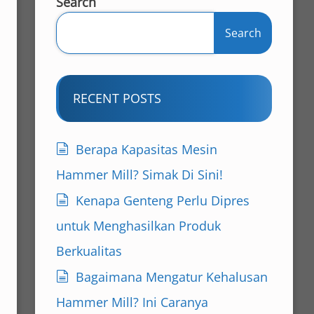
Search
Search
RECENT POSTS
Berapa Kapasitas Mesin
Hammer Mill? Simak Di Sini!
Kenapa Genteng Perlu Dipres
untuk Menghasilkan Produk
Berkualitas
Bagaimana Mengatur Kehalusan
Hammer Mill? Ini Caranya