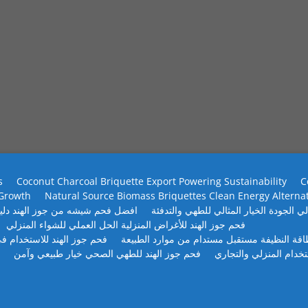
s
Coconut Charcoal Briquette Export Powering Sustainability
C
 Growth
Natural Source Biomass Briquettes Clean Energy Alterna
ي الجودة الخيار المثالي للطهي والتدفئة
افضل فحم شيشه من جوز الهند دلي
فحم جوز الهند للأغراض المنزلية الحل العملي للشواء المنزلي
طاقة النظيفة مستقبل مستدام من موارد الطبيعة
فحم جوز الهند للاستخدام في
تخدام المنزلي والتجاري
فحم جوز الهند للطهي الصحي خيار طبيعي وآمن