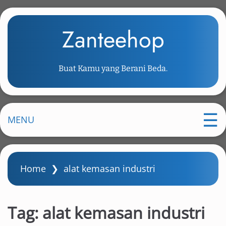
S
k
Zanteehop
i
p
t
Buat Kamu yang Berani Beda.
o
m
a
i
MENU
n
c
o
Home
❯
alat kemasan industri
n
t
e
Tag:
alat kemasan industri
n
t