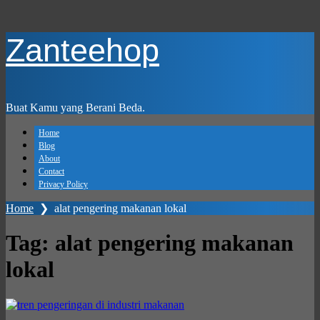
Skip
Zanteehop
to
main
content
Buat Kamu yang Berani Beda.
Home
Blog
About
Contact
Privacy Policy
Home
❯
alat pengering makanan lokal
Tag:
alat pengering makanan
lokal