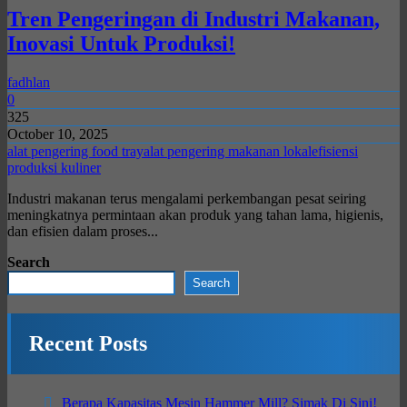
Tren Pengeringan di Industri Makanan,
Inovasi Untuk Produksi!
fadhlan
0
325
October 10, 2025
alat pengering food tray
alat pengering makanan lokal
efisiensi
produksi kuliner
Industri makanan terus mengalami perkembangan pesat seiring
meningkatnya permintaan akan produk yang tahan lama, higienis,
dan efisien dalam proses...
Search
Search
Recent Posts
Berapa Kapasitas Mesin Hammer Mill? Simak Di Sini!