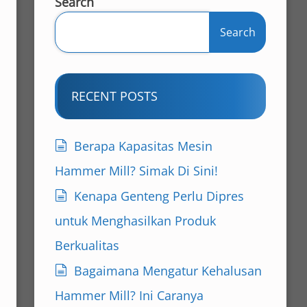
Search
Search
RECENT POSTS
Berapa Kapasitas Mesin
Hammer Mill? Simak Di Sini!
Kenapa Genteng Perlu Dipres
untuk Menghasilkan Produk
Berkualitas
Bagaimana Mengatur Kehalusan
Hammer Mill? Ini Caranya