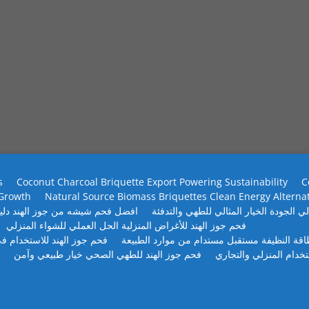
s
Coconut Charcoal Briquette Export Powering Sustainability
C
 Growth
Natural Source Biomass Briquettes Clean Energy Alterna
ي الجودة الخيار المثالي للطهي والتدفئة
افضل فحم شيشه من جوز الهند دلي
فحم جوز الهند للأغراض المنزلية الحل العملي للشواء المنزلي
طاقة النظيفة مستقبل مستدام من موارد الطبيعة
فحم جوز الهند للاستخدام في
تخدام المنزلي والتجاري
فحم جوز الهند للطهي الصحي خيار طبيعي وآمن