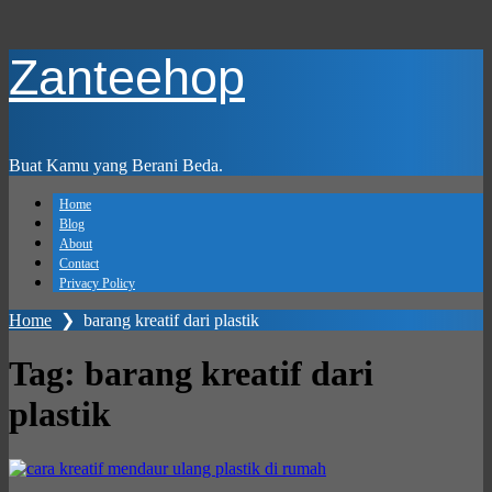
Skip
Zanteehop
to
main
content
Buat Kamu yang Berani Beda.
Home
Blog
About
Contact
Privacy Policy
Home
❯
barang kreatif dari plastik
Tag:
barang kreatif dari
plastik