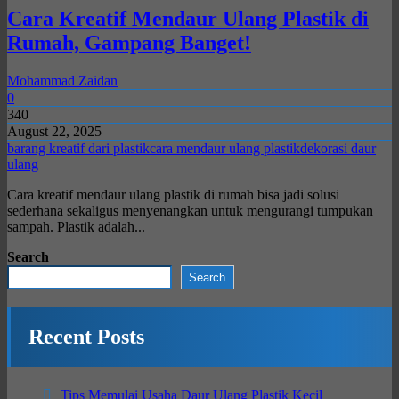
Cara Kreatif Mendaur Ulang Plastik di
Rumah, Gampang Banget!
Mohammad Zaidan
0
340
August 22, 2025
barang kreatif dari plastik
cara mendaur ulang plastik
dekorasi daur
ulang
Cara kreatif mendaur ulang plastik di rumah bisa jadi solusi
sederhana sekaligus menyenangkan untuk mengurangi tumpukan
sampah. Plastik adalah...
Search
Search
Recent Posts
Tips Memulai Usaha Daur Ulang Plastik Kecil