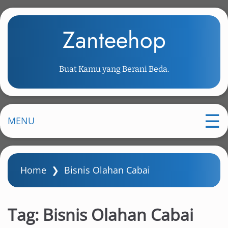
S
k
Zanteehop
i
p
t
Buat Kamu yang Berani Beda.
o
m
a
i
MENU
n
c
o
Home
❯
Bisnis Olahan Cabai
n
t
e
Tag:
Bisnis Olahan Cabai
n
t