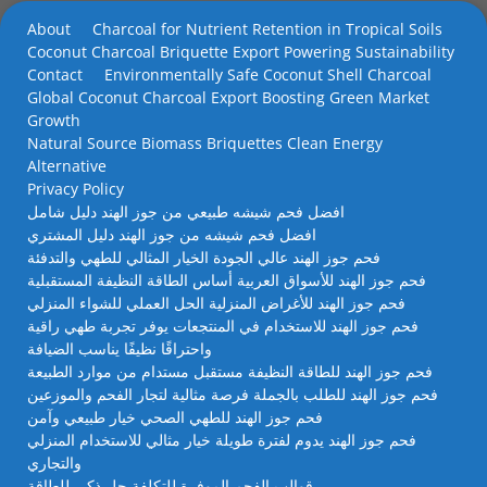
About
Charcoal for Nutrient Retention in Tropical Soils
Coconut Charcoal Briquette Export Powering Sustainability
Contact
Environmentally Safe Coconut Shell Charcoal
Global Coconut Charcoal Export Boosting Green Market
Growth
Natural Source Biomass Briquettes Clean Energy
Alternative
Privacy Policy
افضل فحم شيشه طبيعي من جوز الهند دليل شامل
افضل فحم شيشه من جوز الهند دليل المشتري
فحم جوز الهند عالي الجودة الخيار المثالي للطهي والتدفئة
فحم جوز الهند للأسواق العربية أساس الطاقة النظيفة المستقبلية
فحم جوز الهند للأغراض المنزلية الحل العملي للشواء المنزلي
فحم جوز الهند للاستخدام في المنتجعات يوفر تجربة طهي راقية
واحتراقًا نظيفًا يناسب الضيافة
فحم جوز الهند للطاقة النظيفة مستقبل مستدام من موارد الطبيعة
فحم جوز الهند للطلب بالجملة فرصة مثالية لتجار الفحم والموزعين
فحم جوز الهند للطهي الصحي خيار طبيعي وآمن
فحم جوز الهند يدوم لفترة طويلة خيار مثالي للاستخدام المنزلي
والتجاري
قوالب الفحم الموفرة للتكلفة حل ذكي للطاقة