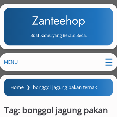
S
k
Zanteehop
i
p
t
Buat Kamu yang Berani Beda.
o
m
a
i
MENU
n
c
o
Home
❯
bonggol jagung pakan ternak
n
t
e
Tag:
bonggol jagung pakan
n
t