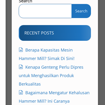
Search
Search
RECENT POSTS
Berapa Kapasitas Mesin
Hammer Mill? Simak Di Sini!
Kenapa Genteng Perlu Dipres
untuk Menghasilkan Produk
Berkualitas
Bagaimana Mengatur Kehalusan
Hammer Mill? Ini Caranya