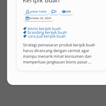
Keripik Buah
wildan hafizh
0
208
October 22, 2025
bisnis keripik buah
branding keripik buah
cara jual keripik buah
Strategi pemasaran produk keripik buah
harus dirancang dengan cermat agar
mampu menarik minat konsumen dan
memperluas jangkauan bisnis pasar....