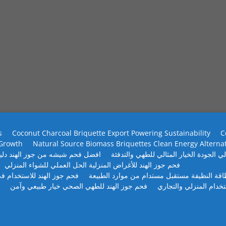
s
Coconut Charcoal Briquette Export Powering Sustainability
C
 Growth
Natural Source Biomass Briquettes Clean Energy Alterna
ي الجودة الخيار المثالي للطهي والتدفئة
افضل فحم شيشه من جوز الهند دلي
فحم جوز الهند للأغراض المنزلية الحل العملي للشواء المنزلي
طاقة النظيفة مستقبل مستدام من موارد الطبيعة
فحم جوز الهند للاستخدام في
تخدام المنزلي والتجاري
فحم جوز الهند للطهي الصحي خيار طبيعي وآمن