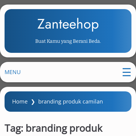
S
k
Zanteehop
i
p
t
Buat Kamu yang Berani Beda.
o
m
a
i
MENU
n
c
o
Home
❯
branding produk camilan
n
t
e
Tag:
branding produk
n
t