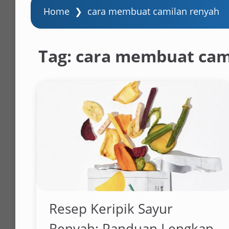
Home
❯
cara membuat camilan renyah
Tag:
cara membuat cam
Resep Keripik Sayur
Renyah: Panduan Lengkap