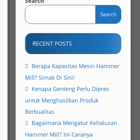
Search
Search
RECENT POSTS
Berapa Kapasitas Mesin Hammer
Mill? Simak Di Sini!
Kenapa Genteng Perlu Dipres
untuk Menghasilkan Produk
Berkualitas
Bagaimana Mengatur Kehalusan
Hammer Mill? Ini Caranya