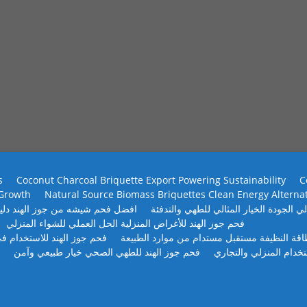
s
Coconut Charcoal Briquette Export Powering Sustainability
C
 Growth
Natural Source Biomass Briquettes Clean Energy Alterna
ي الجودة الخيار المثالي للطهي والتدفئة
افضل فحم شيشه من جوز الهند دلي
فحم جوز الهند للأغراض المنزلية الحل العملي للشواء المنزلي
طاقة النظيفة مستقبل مستدام من موارد الطبيعة
فحم جوز الهند للاستخدام في
تخدام المنزلي والتجاري
فحم جوز الهند للطهي الصحي خيار طبيعي وآمن