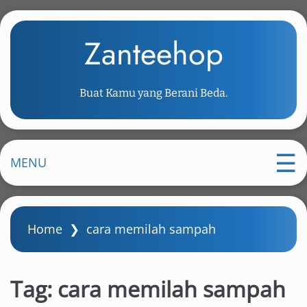
S
k
Zanteehop
i
p
t
Buat Kamu yang Berani Beda.
o
m
a
i
MENU
n
c
o
Home
❯
cara memilah sampah
n
t
e
Tag:
cara memilah sampah
n
t