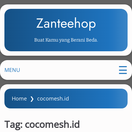
S
k
Zanteehop
i
p
t
Buat Kamu yang Berani Beda.
o
m
a
i
MENU
n
c
o
Home
❯
cocomesh.id
n
t
e
Tag:
cocomesh.id
n
t