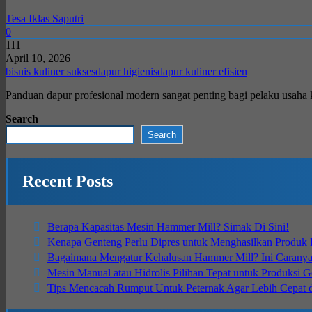
Tesa Iklas Saputri
0
111
April 10, 2026
bisnis kuliner sukses
dapur higienis
dapur kuliner efisien
Panduan dapur profesional modern sangat penting bagi pelaku usaha ku
Search
Search
Recent Posts
Berapa Kapasitas Mesin Hammer Mill? Simak Di Sini!
Kenapa Genteng Perlu Dipres untuk Menghasilkan Produk B
Bagaimana Mengatur Kehalusan Hammer Mill? Ini Carany
Mesin Manual atau Hidrolis Pilihan Tepat untuk Produksi 
Tips Mencacah Rumput Untuk Peternak Agar Lebih Cepat 