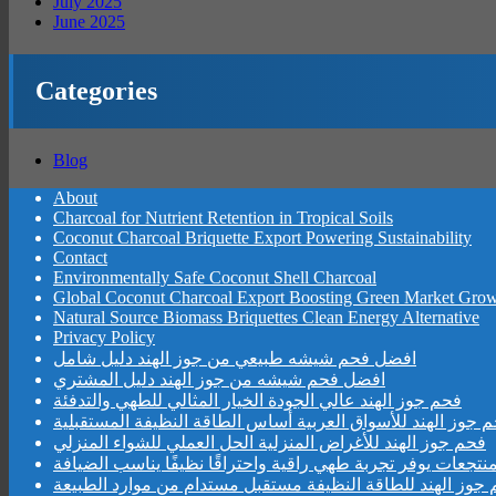
July 2025
June 2025
Categories
Blog
About
Charcoal for Nutrient Retention in Tropical Soils
Coconut Charcoal Briquette Export Powering Sustainability
Contact
Environmentally Safe Coconut Shell Charcoal
Global Coconut Charcoal Export Boosting Green Market Gro
Natural Source Biomass Briquettes Clean Energy Alternative
Privacy Policy
افضل فحم شيشه طبيعي من جوز الهند دليل شامل
افضل فحم شيشه من جوز الهند دليل المشتري
فحم جوز الهند عالي الجودة الخيار المثالي للطهي والتدفئة
 جوز الهند للأسواق العربية أساس الطاقة النظيفة المستقبلية
فحم جوز الهند للأغراض المنزلية الحل العملي للشواء المنزلي
نتجعات يوفر تجربة طهي راقية واحتراقًا نظيفًا يناسب الضيافة
جوز الهند للطاقة النظيفة مستقبل مستدام من موارد الطبيعة