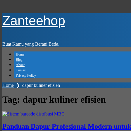
Skip
Zanteehop
to
main
content
Buat Kamu yang Berani Beda.
Home
Blog
About
Contact
Privacy Policy
Home
❯
dapur kuliner efisien
Tag:
dapur kuliner efisien
Panduan Dapur Profesional Modern untuk