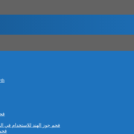
wth
فحم
فحم جوز الهند للاستخدام في الم
فحم 